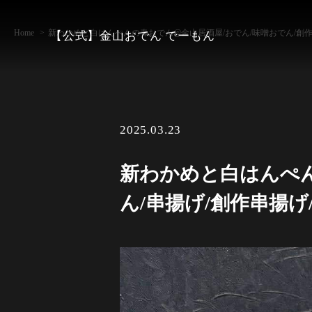
Home
新わかめと白はんぺんの春おでん@金山居酒屋/おでん/味噌おでん/創作お
【公式】金山おでん でーもん
2025.03.23
新わかめと白はんぺん
ん/串揚げ/創作串揚げ