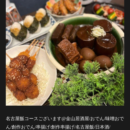
名古屋飯コースございます@金山居酒屋/おでん/味噌おで
ん/創作おでん/串揚げ/創作串揚げ/名古屋飯/日本酒/