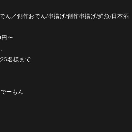
おでん／創作おでん/串揚げ/創作串揚げ/鮮魚/日本酒
0円〜
す。
25名様まで
。
 でーもん